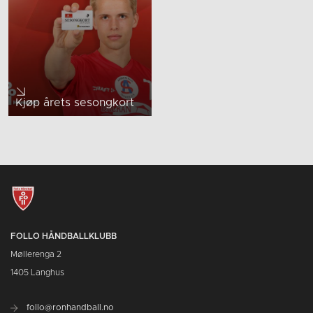
Kjøp årets sesongkort
FOLLO HÅNDBALLKLUBB
Møllerenga 2
1405 Langhus
follo@ronhandball.no