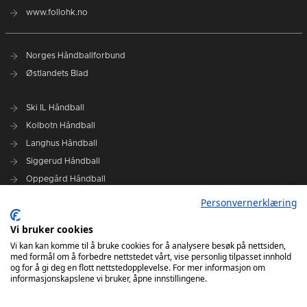
www.follohk.no
Norges Håndballforbund
Østlandets Blad
Ski IL Håndball
Kolbotn Håndball
Langhus Håndball
Siggerud Håndball
Oppegård Håndball
Follo HK Damer
Personvernerklæring
Vi bruker cookies
Grafisk design Follo HK - Tor Solstad
Vi kan kan komme til å bruke cookies for å analysere besøk på nettsiden,
Follo Media - Tor Solstad - Geir Thomas Fossum - Erik Manshaus-
med formål om å forbedre nettstedet vårt, vise personlig tilpasset innhold
Hanne Roald
og for å gi deg en flott nettstedopplevelse. For mer informasjon om
informasjonskapslene vi bruker, åpne innstillingene.