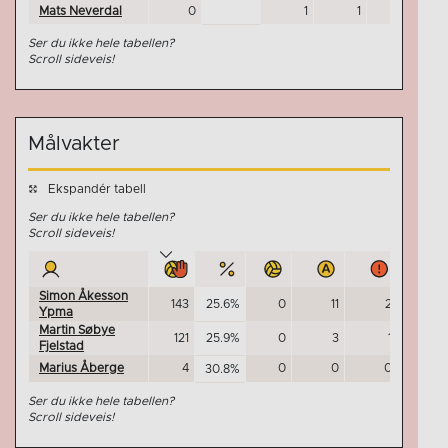
Mats Neverdal
0
1
1
0
Ser du ikke hele tabellen?
Scroll sideveis!
Målvakter
Ekspandér tabell
Ser du ikke hele tabellen?
Scroll sideveis!
Simon Åkesson
143
25.6%
0
11
2
0
Ypma
Martin Søbye
121
25.9%
0
3
1
0
Fjelstad
Marius Åberge
4
0
0
0
0
30.8%
Ser du ikke hele tabellen?
Scroll sideveis!