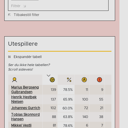
Filtrér
Tilbakestill filter
Utespillere
Ekspandér tabell
Ser du ikke hele tabellen?
Scroll sideveis!
Marius Bergseng
139
78.5%
11
9
0
Gulbrandsen
Henrik Hestbek
137
65.9%
100
55
0
Nielsen
Johannes Gurrich
102
72
21
1
60.0%
Tobias Skonnord
88
63.8%
140
38
0
Hansen
Mikkel Vestli
81
6
7
3
78.6%