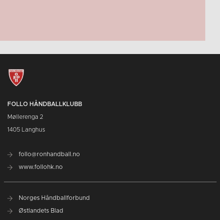
FOLLO HÅNDBALLKLUBB
Møllerenga 2
1405 Langhus
follo@ronhandball.no
www.follohk.no
Norges Håndballforbund
Østlandets Blad