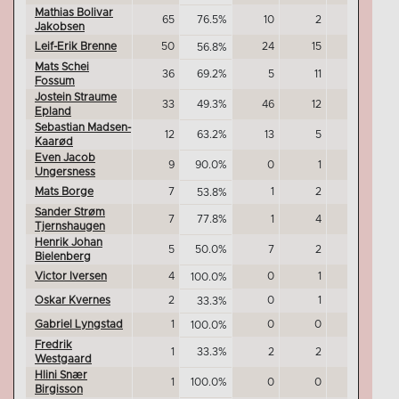
Mathias Bolivar
65
76.5%
10
2
0
Jakobsen
Leif-Erik Brenne
50
24
15
0
56.8%
Mats Schei
36
69.2%
5
11
1
Fossum
Jostein Straume
33
49.3%
46
12
0
Epland
Sebastian Madsen-
12
63.2%
13
5
0
Kaarød
Even Jacob
9
90.0%
0
1
0
Ungersness
Mats Borge
7
1
2
0
53.8%
Sander Strøm
7
77.8%
1
4
0
Tjernshaugen
Henrik Johan
5
50.0%
7
2
0
Bielenberg
Victor Iversen
4
0
1
0
100.0%
Oskar Kvernes
2
0
1
0
33.3%
Gabriel Lyngstad
1
0
0
0
100.0%
Fredrik
1
33.3%
2
2
0
Westgaard
Hlini Snær
1
100.0%
0
0
0
Birgisson